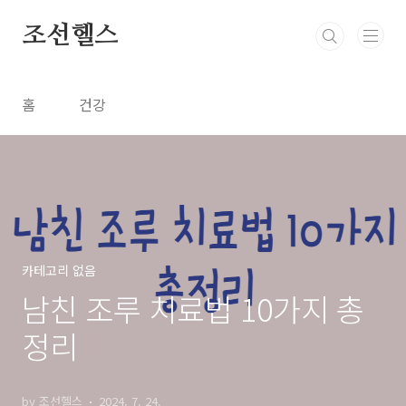
본문 바로가기
조선헬스
홈
건강
카테고리 없음
남친 조루 치료법 10가지 총
정리
by 조선헬스
2024. 7. 24.