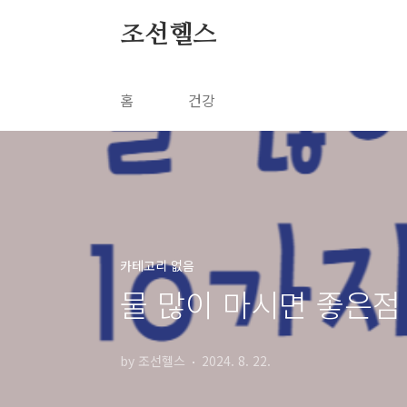
본문 바로가기
조선헬스
홈
건강
카테고리 없음
물 많이 마시면 좋은점
by 조선헬스
2024. 8. 22.