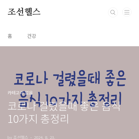
본문 바로가기
조선헬스
홈
건강
카테고리 없음
코로나 걸렸을때 좋은 음식
10가지 총정리
by 조선헬스
2024. 8. 23.