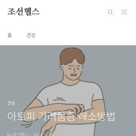
본문 바로가기
조선헬스
홈
건강
건강
아토피 가려움증 해소방법
by 조선헬스
2022. 9. 18.