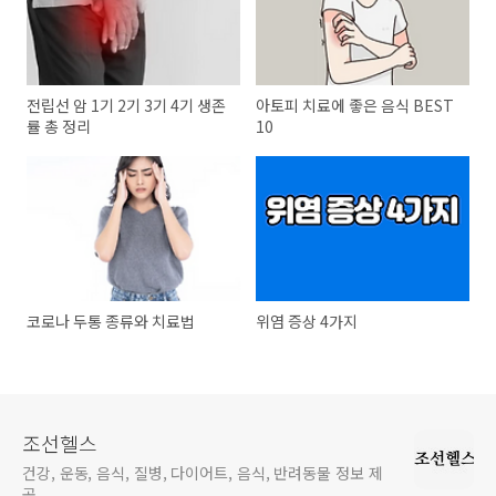
전립선 암 1기 2기 3기 4기 생존
아토피 치료에 좋은 음식 BEST
률 총 정리
10
코로나 두통 종류와 치료법
위염 증상 4가지
조선헬스
건강, 운동, 음식, 질병, 다이어트, 음식, 반려동물 정보 제
공