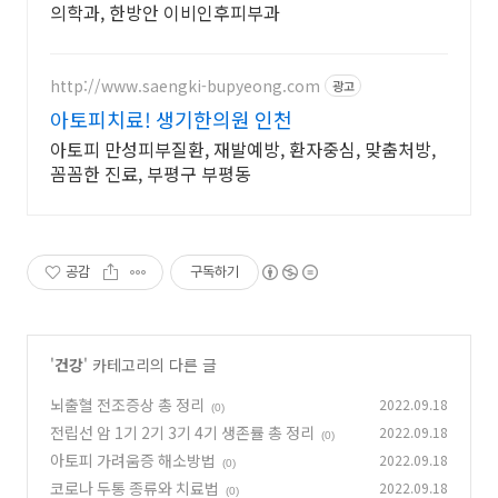
의학과, 한방안 이비인후피부과
http://www.saengki-bupyeong.com
광고
아토피치료! 생기한의원 인천
아토피 만성피부질환, 재발예방, 환자중심, 맞춤처방,
꼼꼼한 진료, 부평구 부평동
공감
구독하기
'
건강
' 카테고리의 다른 글
뇌출혈 전조증상 총 정리
2022.09.18
(0)
전립선 암 1기 2기 3기 4기 생존률 총 정리
2022.09.18
(0)
아토피 가려움증 해소방법
2022.09.18
(0)
코로나 두통 종류와 치료법
2022.09.18
(0)