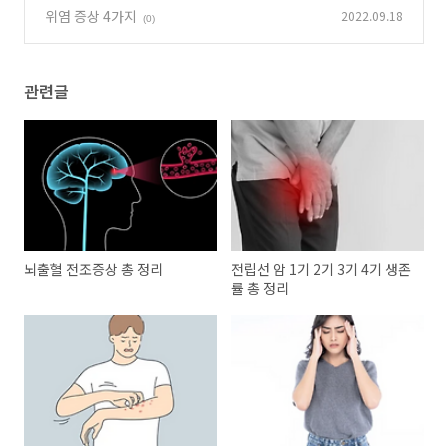
위염 증상 4가지
2022.09.18
(0)
관련글
뇌출혈 전조증상 총 정리
전립선 암 1기 2기 3기 4기 생존
률 총 정리