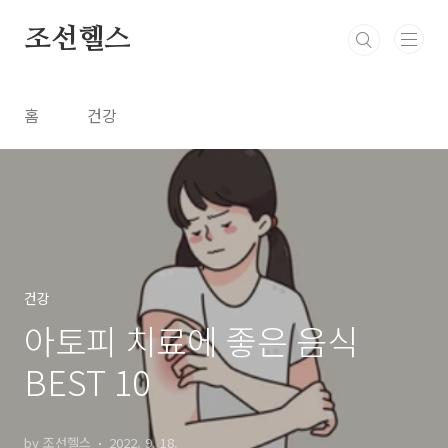
본문 바로가기
조선헬스
홈
건강
건강
아토피 치료에 좋은 음식
BEST 10
by 조선헬스
2022. 9. 18.